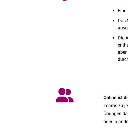
Eine
Das 
ausge
Die 
enth
aber
durc
Online ist 
Teams zu je
Übungen dara
oder in and