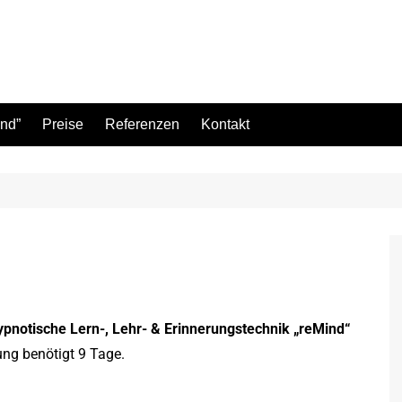
ind”
Preise
Referenzen
Kontakt
ypnotische Lern-, Lehr- & Erinnerungstechnik „reMind“
ung benötigt 9 Tage.