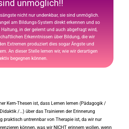
sind unmöglich!!
sängste nicht nur undenkbar, sie sind unmöglich.
Mangel am Bildungs-System direkt erkennen und so
altung, in der gelernt und auch abgefragt wird,
schaftlichen Erkenntnissen über Bildung, die wir
 den Extremen produziert dies sogar Ängste und
m. An dieser Stelle lernen wir, wie wir derartigen
fektiv begegnen können.
ner Kern-Thesen ist, dass Lernen lernen (Pädagogik /
Didaktik /…) über das Trainieren der Erinnerung
 praktisch untrennbar von Therapie ist, da wir nur
erenzieren können, was wir NICHT erinnern wollen, wenn