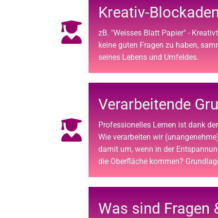
Kreativ-Blockaden
zB. "Weisses Blatt Papier" - Kreativ
keine guten Fragen zu haben, sam
seines Lebens und Umfeldes.
Verarbeitende Gr
Professionelles Lernen ist dank de
Wie verarbeiten wir (unangenehme
damit um, wenn in der Entspannu
die Oberfläche kommen? Grundlage
Was sind Fragen 