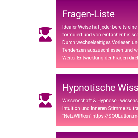
Fragen-Liste
Idealer Weise hat jeder bereits ein
formuiert und von einfacher bis sch
Durch wechselseitiges Vorlesen und
Tendenzen auszuschliessen und we
Weiter-Entwicklung der Fragen dir
Hypnotische Wiss
Wissenschaft & Hypnose - wissens
Intuition und Inneren Stimme zu tr
"NetzWIRken" https://SOULution.m