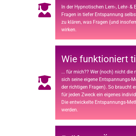
In der Hypnotischen Lern-, Lehr- & 
Fragen in tiefer Entspannung selbs
zu klären, was Fragen (und insofer
wirken.
Wie funktioniert t
... für mich?? Wer (noch) nicht die 
sich seine eigene Entspannungs-Me
der richtigen Fragen). So braucht 
für jeden Zweck ein eigenes indivi
Die entwickelte Entspannungs-Meth
werden.