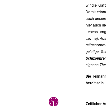
wir die Kraf
Damit erinn
auch unsere
hier auch di
Lebens umge
Levine).
Aus
teilgenomme
geistiger G
Schizophren
eigenen Ther
Die Teilnah
bereit sein,
Zeitlicher 