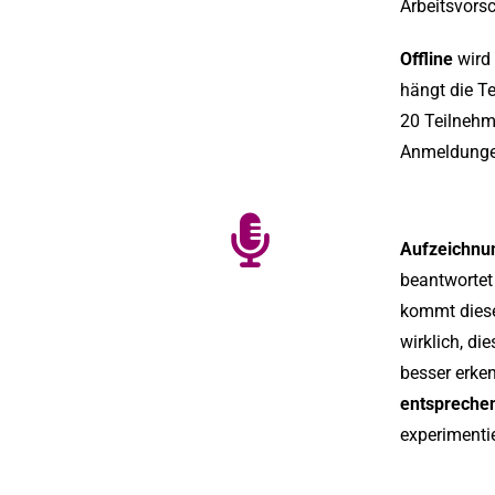
Arbeitsvorsc
Offline
wird 
hängt die T
20 Teilnehme
Anmeldungen
Aufzeichnu
beantwortet
kommt diese
wirklich, di
besser erke
entspreche
experimentie