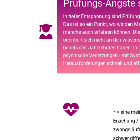
Prüfungs-Ängste 
In tiefer Entspannung sind Prüfung
Das ist so ein Punkt, wo wir den 
manche auch erfahren können. Die H
orientiert sich nicht an den wissen
bereits seit Jahrzehnten haben. In
psychische Verletzungen - mit Syste
Herausforderungen schnell und ef
* = eine mei
Erziehung / 
zwangsläufig
schwer diff