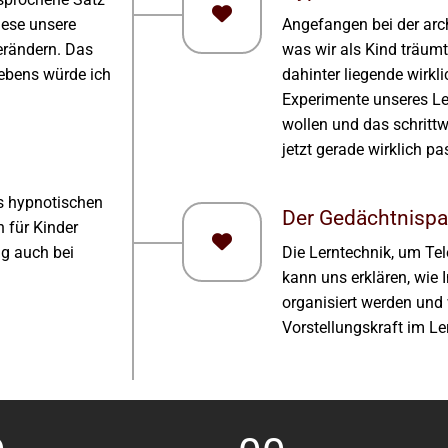
iese unsere
Angefangen bei der ar
erändern. Das
was wir als Kind träum
Lebens würde ich
dahinter liegende wirkli
Experimente unseres Le
wollen und das schritt
jetzt gerade wirklich pass
s hypnotischen
Der Gedächtnispal
h für Kinder
ng auch bei
Die Lerntechnik, um Te
kann uns erklären, wie
organisiert werden und 
Vorstellungskraft im Le