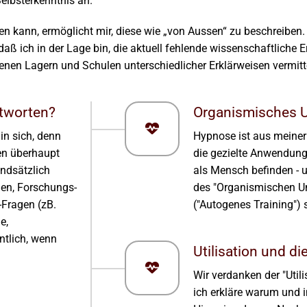
elbsterkenntnis an.
n kann, ermöglicht mir, diese wie „von Aussen“ zu beschreiben.
daß ich in der Lage bin, die aktuell fehlende wissenschaftlich
denen Lagern und Schulen unterschiedlicher Erklärweisen vermitt
ntworten?
Organismisches 
in sich, denn
Hypnose ist aus meiner
en überhaupt
die gezielte Anwendung
ndsätzlich
als Mensch befinden - 
gen, Forschungs-
des "Organismischen U
-Fragen (zB.
("Autogenes Training") 
e,
ntlich, wenn
Utilisation und di
Wir verdanken der "Utili
ich erkläre warum und i