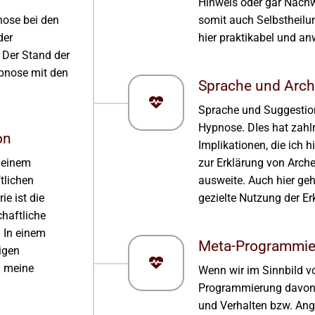
Hinweis oder gar Nachw
ose bei den
somit auch Selbstheilun
der
hier praktikabel und a
 Der Stand der
pnose mit den
Sprache und Arc
Sprache und Suggestion
Hypnose. DIes hat zahl
on
Implikationen, die ich h
t einem
zur Erklärung von Arch
tlichen
ausweite. Auch hier ge
ie ist die
gezielte Nutzung der Erk
chaftliche
 In einem
Meta-Programmie
rigen
d meine
Wenn wir im Sinnbild 
Programmierung davon 
und Verhalten bzw. An