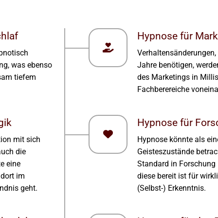
hlaf
Hypnose für Mark
ypnotisch
Verhaltensänderungen, 
ung, was ebenso
Jahre benötigen, werde
lsam tiefem
des Marketings in Milli
Fachberereiche vonein
gik
Hypnose für Fors
ion mit sich
Hypnose könnte als eine
auch die
Geisteszustände betra
e eine
Standard in Forschung
 dort im
diese bereit ist für wirk
ndnis geht.
(Selbst-) Erkenntnis.