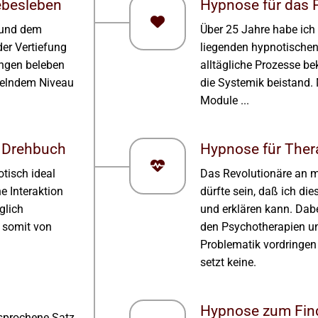
ebesleben
Hypnose für das
 und dem
Über 25 Jahre habe ich 
der Vertiefung
liegenden hypnotische
ungen beleben
alltägliche Prozesse b
kelndem Niveau
die Systemik beistand. 
Module ...
& Drehbuch
Hypnose für Ther
otisch ideal
Das Revolutionäre an 
e Interaktion
dürfte sein, daß ich di
glich
und erklären kann. Dabe
 somit von
den Psychotherapien un
Problematik vordringen 
setzt keine.
Hypnose zum Find
esprochene Satz